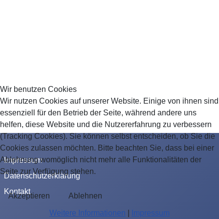
Wir benutzen Cookies
Wir nutzen Cookies auf unserer Website. Einige von ihnen sind
essenziell für den Betrieb der Seite, während andere uns
helfen, diese Website und die Nutzererfahrung zu verbessern
(Tracking Cookies). Sie können selbst entscheiden, ob Sie die
Cookies zulassen möchten. Bitte beachten Sie, dass bei einer
Ablehnung womöglich nicht mehr alle Funktionalitäten der
Impressum
Seite zur Verfügung stehen.
Datenschutzerklärung
Kontakt
Akzeptieren
Ablehnen
Weitere Informationen
|
Impressum